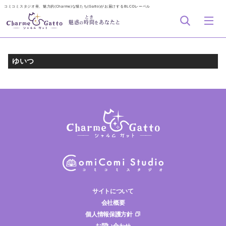
コミコミスタジオ発、魅力的(Charme)な猫たち(Gatto)がお届けするBLCDレーベル
とき
魅惑
時間
あなたと
の
を
ゆいつ
サイトについて
会社概要
個人情報保護方針