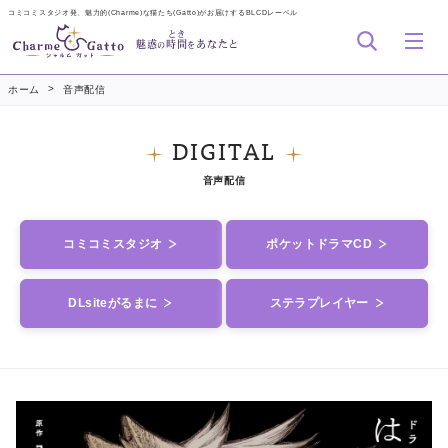
コミコミスタジオ発、魅力的(Charme)な猫たち(Gatto)がお届けするBLCDレーベル
とき
魅惑
時間
あなたと
の
を
>
ホーム
音声配信
DIGITAL
音声配信
コミコミスタジオ
ポケットドラマCD
DLsiteがるまに
ステラプレイヤー