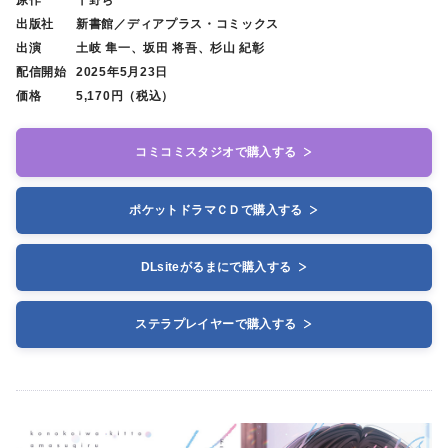
原作
千野ち
出版社
新書館／ディアプラス・コミックス
出演
土岐 隼一、坂田 将吾、杉山 紀彰
配信開始
2025年5月23日
価格
5,170円（税込）
コミコミスタジオで購入する
ポケットドラマＣＤで購入する
DLsiteがるまにで購入する
ステラプレイヤーで購入する