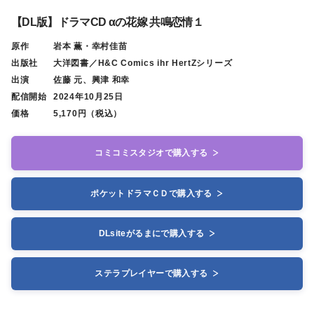
【DL版】ドラマCD αの花嫁 共鳴恋情１
原作
岩本 薫・幸村佳苗
出版社
大洋図書／H&C Comics ihr HertZシリーズ
出演
佐藤 元、興津 和幸
配信開始
2024年10月25日
価格
5,170円（税込）
コミコミスタジオで購入する
ポケットドラマＣＤで購入する
DLsiteがるまにで購入する
ステラプレイヤーで購入する