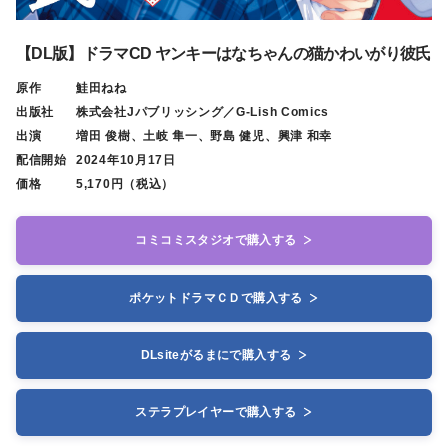
【DL版】ドラマCD ヤンキーはなちゃんの猫かわいがり彼氏
原作
鮭田ねね
出版社
株式会社Jパブリッシング／G-Lish Comics
出演
増田 俊樹、土岐 隼一、野島 健児、興津 和幸
配信開始
2024年10月17日
価格
5,170円（税込）
コミコミスタジオで購入する
ポケットドラマＣＤで購入する
DLsiteがるまにで購入する
ステラプレイヤーで購入する