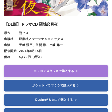
【DL版】ドラマCD 羅城恋月夜
原作
朔ヒロ
出版社
双葉社／マージナルコミックス
出演
天﨑 滉平、笠間 淳、土岐 隼一
配信開始
2024年8月15日
価格
5,170円（税込）
コミコミスタジオで購入する
ポケットドラマＣＤで購入する
DLsiteがるまにで購入する