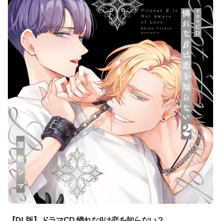
【DL版】ドラマCD 憐れなβは恋を知らない２