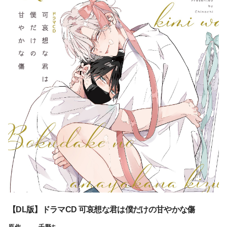
【DL版】ドラマCD 可哀想な君は僕だけの甘やかな傷