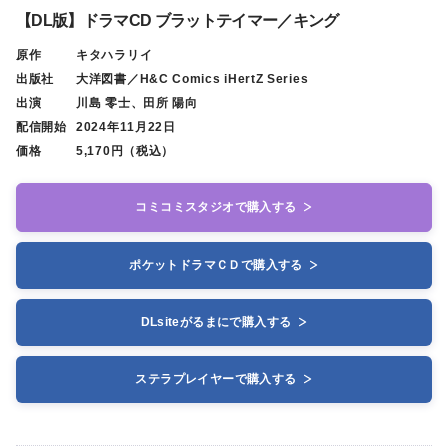
【DL版】ドラマCD ブラットテイマー／キング
原作
キタハラリイ
出版社
大洋図書／H&C Comics iHertZ Series
出演
川島 零士、田所 陽向
配信開始
2024年11月22日
価格
5,170円（税込）
コミコミスタジオで購入する
ポケットドラマＣＤで購入する
DLsiteがるまにで購入する
ステラプレイヤーで購入する