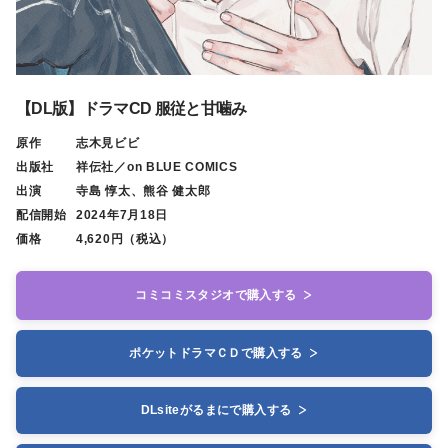
【DL版】ドラマCD 服従と甘噛み
原作
志木見ビビ
出版社
祥伝社／on BLUE COMICS
出演
寺島 惇太、熊谷 健太郎
配信開始
2024年7月18日
価格
4,620円（税込）
コミコミスタジオで購入する
ポケットドラマＣＤで購入する
DLsiteがるまにで購入する