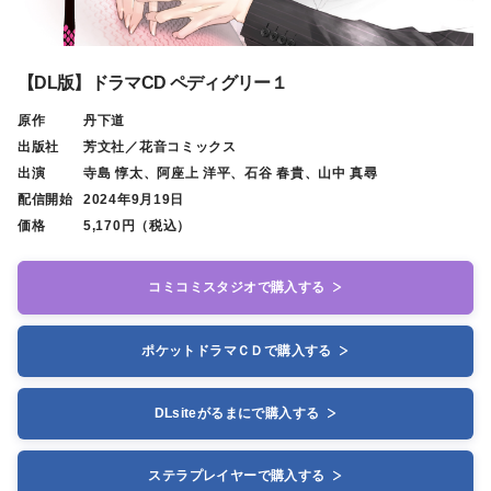
【DL版】ドラマCD ペディグリー１
原作
丹下道
出版社
芳文社／花音コミックス
出演
寺島 惇太、阿座上 洋平、石谷 春貴、山中 真尋
配信開始
2024年9月19日
価格
5,170円（税込）
コミコミスタジオで購入する
ポケットドラマＣＤで購入する
DLsiteがるまにで購入する
ステラプレイヤーで購入する