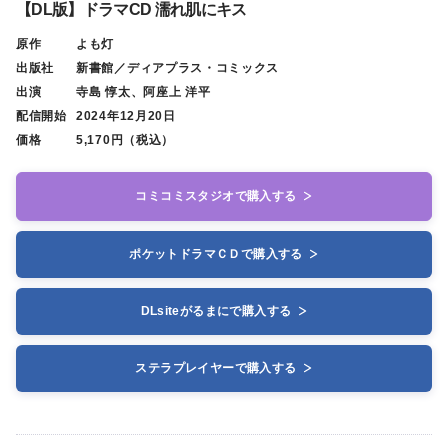
【DL版】ドラマCD 濡れ肌にキス
原作
よも灯
出版社
新書館／ディアプラス・コミックス
出演
寺島 惇太、阿座上 洋平
配信開始
2024年12月20日
価格
5,170円（税込）
コミコミスタジオで購入する
ポケットドラマＣＤで購入する
DLsiteがるまにで購入する
ステラプレイヤーで購入する