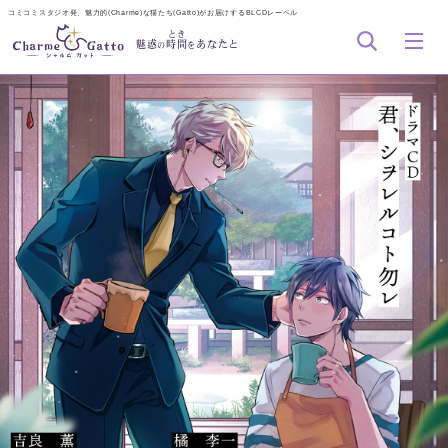
コミコミスタジオ発、魅力的(Charme)な猫たち(Gatto)がお届けするBLCDレーベル
とき
魅惑
時間
あなたと
の
を