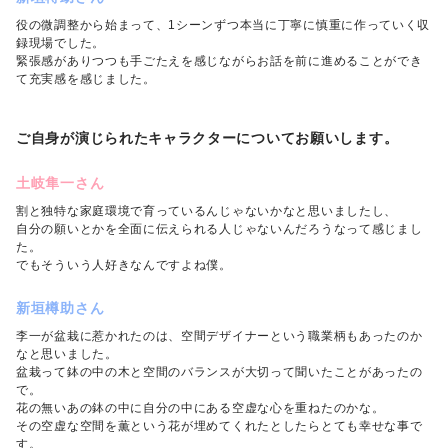
役の微調整から始まって、1シーンずつ本当に丁寧に慎重に作っていく収
録現場でした。
緊張感がありつつも手ごたえを感じながらお話を前に進めることができ
て充実感を感じました。
ご自身が演じられたキャラクターについてお願いします。
土岐隼一さん
割と独特な家庭環境で育っているんじゃないかなと思いましたし、
自分の願いとかを全面に伝えられる人じゃないんだろうなって感じまし
た。
でもそういう人好きなんですよね僕。
新垣樽助さん
李一が盆栽に惹かれたのは、空間デザイナーという職業柄もあったのか
なと思いました。
盆栽って鉢の中の木と空間のバランスが大切って聞いたことがあったの
で。
花の無いあの鉢の中に自分の中にある空虚な心を重ねたのかな。
その空虚な空間を薫という花が埋めてくれたとしたらとても幸せな事で
す。