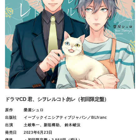
ドラマCD 君、シヲレルコト勿レ（初回限定盤）
原作
榮屋シュロ
出版社
イーブックイニシアティブジャパン／BLfranc
出演
土岐隼一、新垣樽助、 鈴木崚汰
発売日
2023年6月23日
価格
・初回限定盤：3,850円（税込）