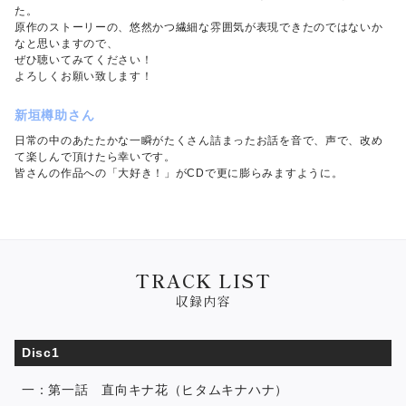
た。
原作のストーリーの、悠然かつ繊細な雰囲気が表現できたのではないか
なと思いますので、
ぜひ聴いてみてください！
よろしくお願い致します！
新垣樽助さん
日常の中のあたたかな一瞬がたくさん詰まったお話を音で、声で、改め
て楽しんで頂けたら幸いです。
皆さんの作品への「大好き！」がCDで更に膨らみますように。
TRACK LIST
収録内容
Disc1
一：第一話 直向キナ花（ヒタムキナハナ）