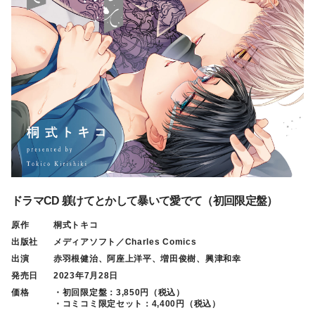
ドラマCD 躾けてとかして暴いて愛でて（初回限定盤）
原作
桐式トキコ
出版社
メディアソフト／Charles Comics
出演
赤羽根健治、阿座上洋平、増田俊樹、興津和幸
発売日
2023年7月28日
価格
・初回限定盤：3,850円（税込）
・コミコミ限定セット：4,400円（税込）