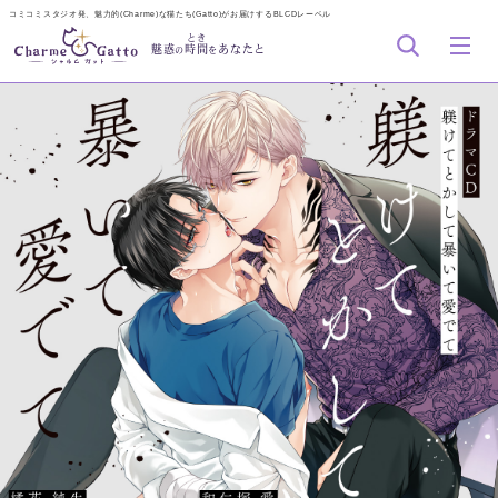
コミコミスタジオ発、魅力的(Charme)な猫たち(Gatto)がお届けするBLCDレーベル
とき
魅惑
時間
あなたと
の
を