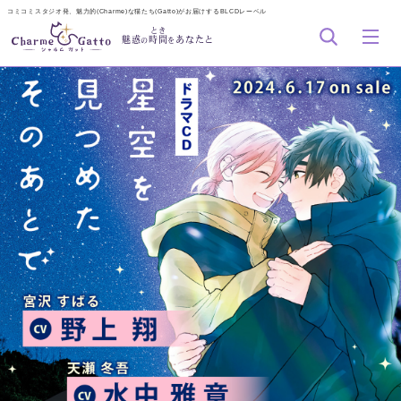
コミコミスタジオ発、魅力的(Charme)な猫たち(Gatto)がお届けするBLCDレーベル
とき
魅惑
時間
あなたと
の
を