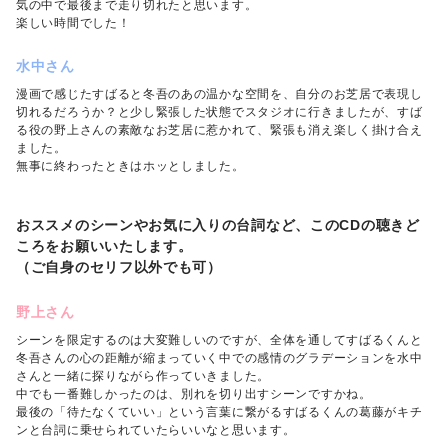
気の中で最後まで走り切れたと思います。
楽しい時間でした！
水中さん
漫画で感じたすばると冬吾のあの温かな空間を、自分のお芝居で表現し
切れるだろうか？と少し緊張した状態でスタジオに行きましたが、すば
る役の野上さんの素敵なお芝居に惹かれて、緊張も消え楽しく掛け合え
ました。
無事に終わったときはホッとしました。
おススメのシーンやお気に入りの台詞など、このCDの聴きど
ころをお願いいたします。
（ご自身のセリフ以外でも可）
野上さん
シーンを限定するのは大変難しいのですが、全体を通してすばるくんと
冬吾さんの心の距離が縮まっていく中での感情のグラデーションを水中
さんと一緒に探りながら作っていきました。
中でも一番難しかったのは、別れを切り出すシーンですかね。
最後の「待たなくていい」という言葉に繋がるすばるくんの葛藤がキチ
ンと台詞に乗せられていたらいいなと思います。