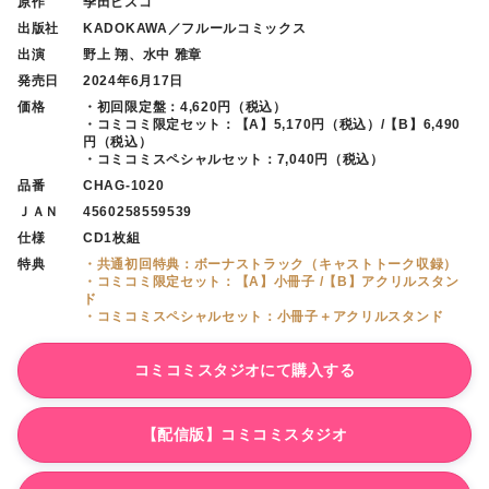
原作
季田ビスコ
出版社
KADOKAWA／フルールコミックス
出演
野上 翔、水中 雅章
発売日
2024年6月17日
価格
・初回限定盤：4,620円（税込）
・コミコミ限定セット：【A】5,170円（税込）/【B】6,490
円（税込）
・コミコミスペシャルセット：7,040円（税込）
品番
CHAG-1020
ＪＡＮ
4560258559539
仕様
CD1枚組
特典
・共通初回特典：ボーナストラック（キャストトーク収録）
・コミコミ限定セット：【A】小冊子 /【B】アクリルスタン
ド
・コミコミスペシャルセット：小冊子＋アクリルスタンド
コミコミスタジオにて購入する
【配信版】コミコミスタジオ