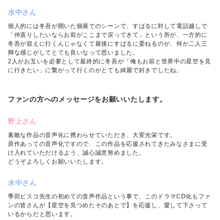
水中さん
個人的には冬吾が開いた個展でのシーンで、すばるに対して電話越しで
「仲直りしたいならお前がここまで戻ってきて」という所が、一方的に
冬吾が迎えに行くんじゃなくて最後にすばるに委ねるのが、何か二人三
脚な感じがしてとても良いなって思いました。
2人がお互いを必要として最終的に冬吾が「俺もお前と世界中の星空を見
に行きたい」に繋がって行くのがとても綺麗で好きでしたね。
ファンの方へのメッセージをお願いいたします。
野上さん
素敵な作品の音声化に携わらせていただき、大変光栄です。
原作あっての音声化ですので、この作品を応援されてきたみなさまに受
け入れていただけるよう、誠心誠意努めました。
どうぞよろしくお願いいたします。
水中さん
季田ビスコ先生の初めての音声作品という事で、このドラマCD化もファ
ンの皆さんが【星空を見つめたそのあとで】を応援し、愛して下さって
いるからだと思います。