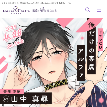
コミコミスタジオ発、魅力的(Charme)な猫たち(Gatto)がお届けするBLCDレーベル
とき
魅惑
時間
あなたと
の
を