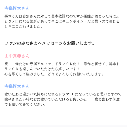
寺島惇太さん
轟木くんは音無さんに対して基本敬語なのですが距離が縮まった時にふ
とタメ口になる箇所があってそこはキュンポイントだと思うので演じる
ときにこだわりました。
ファンのみなさまへメッセージをお願いします。
山中真尋さん
祝！ 俺だけの専属アルファ、ドラマＣＤ化！ 原作と併せて、是非ド
ラマＣＤも楽しんでいただけたら嬉しいです！
心を尽くして臨みました。どうぞよろしくお願いいたします。
寺島惇太さん
聴いたあと温かい気持ちになれるドラマCDになっていると思いますので
癒やされたい時などに聴いていただけると良いかと！一度と言わず何度
でも聴いてみてください。