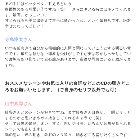
る相手にはベッタベタに甘えるという、
多面性のある可愛い子ですね（笑） さらにキメる時にはキメてくれま
す。最高。かっこいい。
甘えられる相手に出会えて本当に良かったね、という気持ちです。絶対
幸せになってほしい！
寺島惇太さん
いつも前向きで自分から積極的に人間と関わっていこうとする明るい青
年です。最初は頼りない印象を受けがちですが実は芯がしっかりしてい
て度胸もあり見ていて安心感があります。友達や同僚にいると助かりま
すね。
おススメなシーンやお気に入りの台詞などこのCDの聴きどこ
ろをお願いいたします。（ご自身のセリフ以外でも可）
山中真尋さん
鈴谷さんとのシーンが好きですね。まず鈴谷さん自身が、一瞬ピリッと
するのかと思いきやガス抜きしてくれるキャラで（笑）
そして音無の爆発、迷い、甘え、思い切り等、いろんな音無が見られる
シーンでもありますし、
鳴の想い、岸の動き、鈴谷のノリ等々、聴きどころ盛りだくさんです！