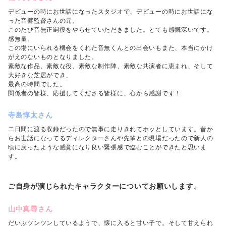
デビューの時にお世話になったスタジオで、デビューの時にお世話にな
った音響監督さんの元、
このたび音無正嗣役をやらせていただきました。とても感慨深いです。
感無量。
この場にいられる機会をくれた音無くんとの出会いもまた、本当にかけ
がえのないものとなりました。
素敵な作品、素敵な役、素敵な制作陣、素敵な共演者に恵まれ、そして
大好きな芝居ができ、
最高の時間でした。
関係者の皆様、応援してくださる皆様に、心から感謝です！
寺島惇太さん
二日間に渡る収録だったので無事に走りきれてホッとしています。昔か
らお世話になってるディレクターさんや先輩との現場だったので新人の
頃に戻ったような感覚になり良い緊張感で臨むことができたと思いま
す。
ご自身が演じられたキャラクターについてお願いします。
山中真尋さん
だいぶツンツンしているようで、懐に入ると甘い子で。そして甘えられ