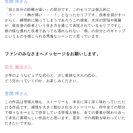
笠間 淳さん
「役と自分の距離が遠い」の部分です。このセリフは個人的に
「う・・・！胸が痛い・・・！」となったセリフです。役者全員がすべ
からく、瞬間的に陥ってしまうであろうこの感覚。大河の苦悩や葛藤
が、彼自身の役者という生き方を通じて表現されているセリフですし、
彼の様な優れた役者であっても逃れられない「個」の自分とのギャップ
というものを感じられる秀逸なシーンだと思っています。
ファンのみなさまへメッセージをお願いします。
田丸 篤志さん
少年のようなピュアな恋心と、少し複雑な大人の恋心。
どう交わっていくのか、お楽しみください。
笠間 淳さん
この作品は登場人物も、ストーリーも、本当に深く深く味わっていただ
ける作品です。感情を大きく動かされるストーリーも、作中全ての部分
で様々なキーとして存在している登場人物も、全ての要素が関わり合っ
て本当に素晴らしい作品だと思います。是非、その感動を味わっていた
だきたいですね。