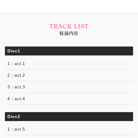
TRACK LIST
収録内容
Disc1
1：act.1
2：act.2
3：act.3
4：act.4
Disc2
1：act.5