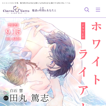
コミコミスタジオ発、魅力的(Charme)な猫たち(Gatto)がお届けするBLCDレーベル
とき
魅惑
時間
あなたと
の
を