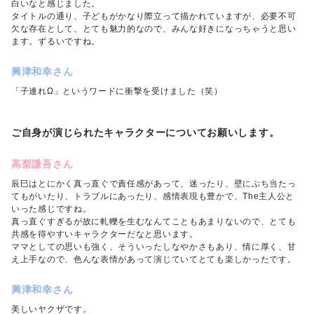
白いなと感じました。
タイトルの通り、子どもがかなり際立って描かれていますが、必要不可
欠な存在として、とても魅力的なので、みんな好きになっちゃうと思い
ます。ずるいですね。
興津和幸さん
「子連れΩ」というワードに衝撃を受けました（笑）
ご自身が演じられたキャラクターについてお願いします。
高梨謙吾さん
辰巳はとにかく真っ直ぐで責任感があって、迷ったり、壁にぶち当たっ
てもがいたり、トラブルにあったり、感情表現も豊かで、The主人公と
いった感じですね。
真っ直ぐすぎるが故に軋轢を生むなんてこともあまりないので、とても
共感を得やすいキャラクターだなと思います。
ママとしての思いも強く、そういったしなやかさもあり、情に厚く、甘
え上手なので、色んな表情があって演じていてとても楽しかったです。
興津和幸さん
美しいヤクザです。