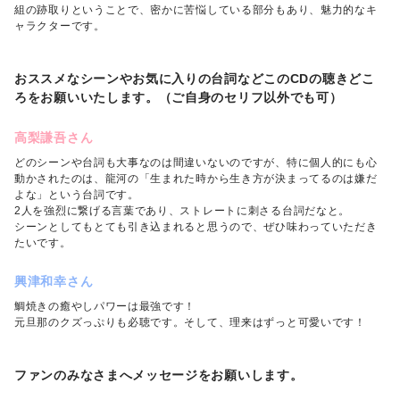
組の跡取りということで、密かに苦悩している部分もあり、魅力的なキ
ャラクターです。
おススメなシーンやお気に入りの台詞などこのCDの聴きどこ
ろをお願いいたします。（ご自身のセリフ以外でも可）
高梨謙吾さん
どのシーンや台詞も大事なのは間違いないのですが、特に個人的にも心
動かされたのは、龍河の「生まれた時から生き方が決まってるのは嫌だ
よな」という台詞です。
2人を強烈に繋げる言葉であり、ストレートに刺さる台詞だなと。
シーンとしてもとても引き込まれると思うので、ぜひ味わっていただき
たいです。
興津和幸さん
鯛焼きの癒やしパワーは最強です！
元旦那のクズっぷりも必聴です。そして、理来はずっと可愛いです！
ファンのみなさまへメッセージをお願いします。