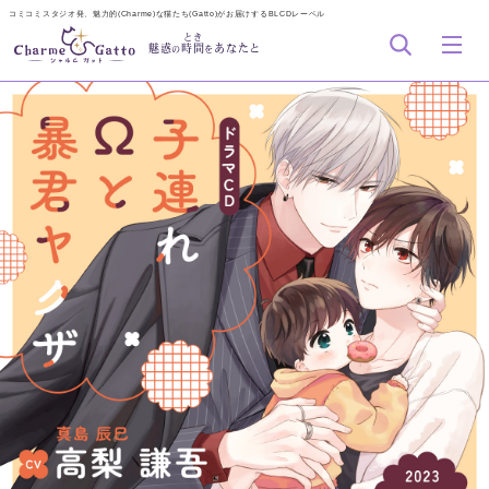
コミコミスタジオ発、魅力的(Charme)な猫たち(Gatto)がお届けするBLCDレーベル
とき
魅惑
時間
あなたと
の
を