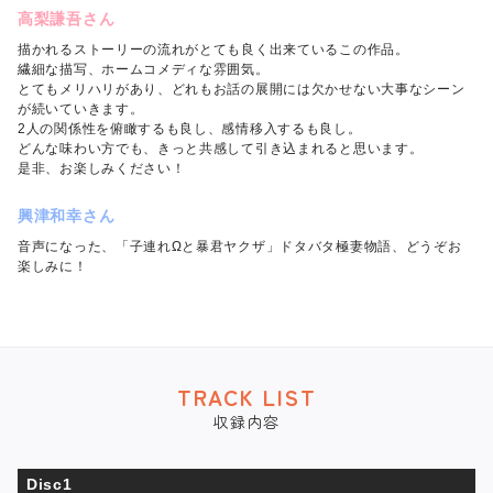
高梨謙吾さん
描かれるストーリーの流れがとても良く出来ているこの作品。
繊細な描写、ホームコメディな雰囲気。
とてもメリハリがあり、どれもお話の展開には欠かせない大事なシーン
が続いていきます。
2人の関係性を俯瞰するも良し、感情移入するも良し。
どんな味わい方でも、きっと共感して引き込まれると思います。
是非、お楽しみください！
興津和幸さん
音声になった、「子連れΩと暴君ヤクザ」ドタバタ極妻物語、どうぞお
楽しみに！
TRACK LIST
収録内容
Disc1