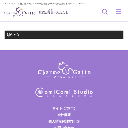
コミコミスタジオ発、魅力的(Charme)な猫たち(Gatto)がお届けするBLCDレーベル
とき
魅惑
時間
あなたと
の
を
ゆいつ
サイトについて
会社概要
個人情報保護方針