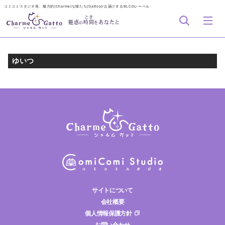
コミコミスタジオ発、魅力的(Charme)な猫たち(Gatto)がお届けするBLCDレーベル
とき
魅惑
時間
あなたと
の
を
ゆいつ
サイトについて
会社概要
個人情報保護方針