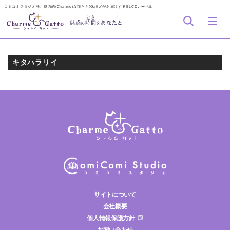
コミコミスタジオ発、魅力的(Charme)な猫たち(Gatto)がお届けするBLCDレーベル
とき
魅惑
時間
あなたと
の
を
キタハラリイ
サイトについて
会社概要
個人情報保護方針