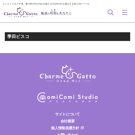
コミコミスタジオ発、魅力的(Charme)な猫たち(Gatto)がお届けするBLCDレーベル
とき
魅惑
時間
あなたと
の
を
季田ビスコ
サイトについて
会社概要
個人情報保護方針