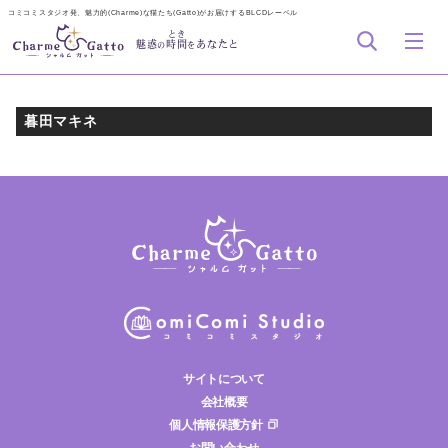
コミコミスタジオ発、魅力的(Charme)な猫たち(Gatto)がお届けするBLCDレーベル
とき
魅惑
時間
あなたと
の
を
暮田マキネ
サイトについて
会社概要
個人情報保護方針