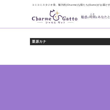
コミコミスタジオ発、魅力的(Charme)な猫たち(Gatto)がお届け
とき
魅惑
時間
あなた
の
を
栗原カナ