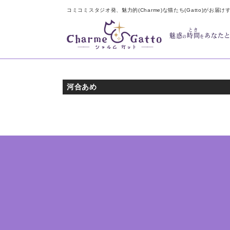
コミコミスタジオ発、魅力的(Charme)な猫たち(Gatto)がお届け
とき
魅惑
時間
あなた
の
を
河合あめ