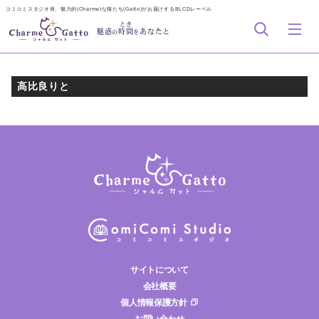
コミコミスタジオ発、魅力的(Charme)な猫たち(Gatto)がお届けするBLCDレーベル
とき
魅惑
時間
あなたと
の
を
高比良りと
サイトについて
会社概要
個人情報保護方針