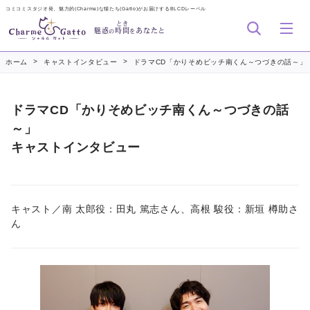
コミコミスタジオ発、魅力的(Charme)な猫たち(Gatto)がお届けするBLCDレーベル
とき
魅惑
時間
あなたと
の
を
>
>
ホーム
キャストインタビュー
ドラマCD「かりそめビッチ南くん～つづきの話～」
ドラマCD「かりそめビッチ南くん～つづきの話
～」
キャストインタビュー
キャスト／南 太郎役：田丸 篤志さん、高根 駿役：新垣 樽助さ
ん