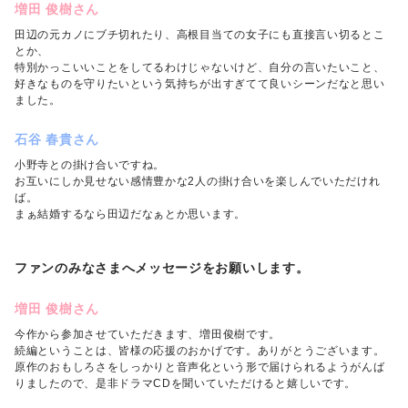
増田 俊樹さん
田辺の元カノにブチ切れたり、高根目当ての女子にも直接言い切るとこ
とか、
特別かっこいいことをしてるわけじゃないけど、自分の言いたいこと、
好きなものを守りたいという気持ちが出すぎてて良いシーンだなと思い
ました。
石谷 春貴さん
小野寺との掛け合いですね。
お互いにしか見せない感情豊かな2人の掛け合いを楽しんでいただけれ
ば。
まぁ結婚するなら田辺だなぁとか思います。
ファンのみなさまへメッセージをお願いします。
増田 俊樹さん
今作から参加させていただきます、増田俊樹です。
続編ということは、皆様の応援のおかげです。ありがとうございます。
原作のおもしろさをしっかりと音声化という形で届けられるようがんば
りましたので、是非ドラマCDを聞いていただけると嬉しいです。