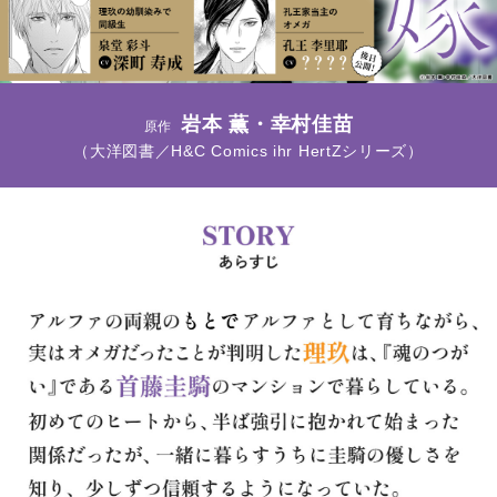
岩本 薫・幸村佳苗
原作
（大洋図書／H&C Comics ihr HertZシリーズ）