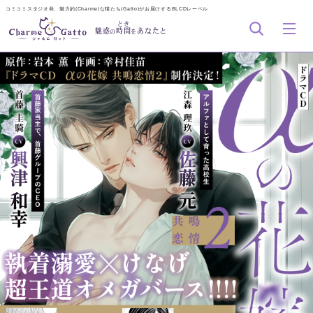
コミコミスタジオ発、魅力的(Charme)な猫たち(Gatto)がお届けするBLCDレーベル
とき
魅惑
時間
あなたと
の
を