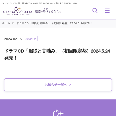
コミコミスタジオ発、魅力的(Charme)な猫たち(Gatto)がお届けするBLCDレーベル
とき
魅惑
時間
あなたと
の
を
>
ホーム
ドラマCD「服従と甘噛み」（初回限定盤）2024.5.24発売！
2024.02.15
お知らせ
ドラマCD「服従と甘噛み」（初回限定盤）2024.5.24
発売！
お知らせ一覧へ