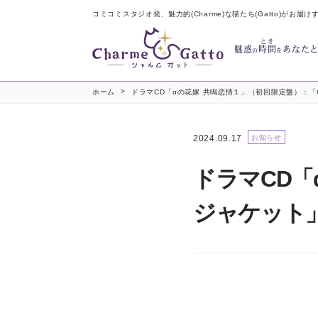
コミコミスタジオ発、魅力的(Charme)な猫たち(Gatto)がお届け
とき
魅惑
時間
あなた
の
を
>
ホーム
ドラマCD「αの花嫁 共鳴恋情１」（初回限定盤）：
2024.09.17
お知らせ
ドラマCD「
ジャケット