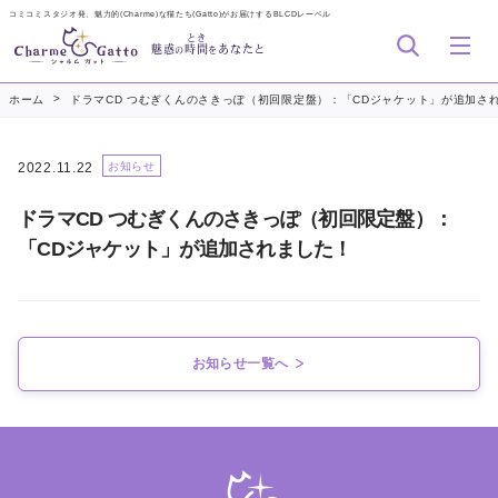
コミコミスタジオ発、魅力的(Charme)な猫たち(Gatto)がお届けするBLCDレーベル
とき
魅惑
時間
あなたと
の
を
>
ホーム
ドラマCD つむぎくんのさきっぽ（初回限定盤）：「CDジャケット」が追加さ
2022.11.22
お知らせ
ドラマCD つむぎくんのさきっぽ（初回限定盤）：
「CDジャケット」が追加されました！
お知らせ一覧へ