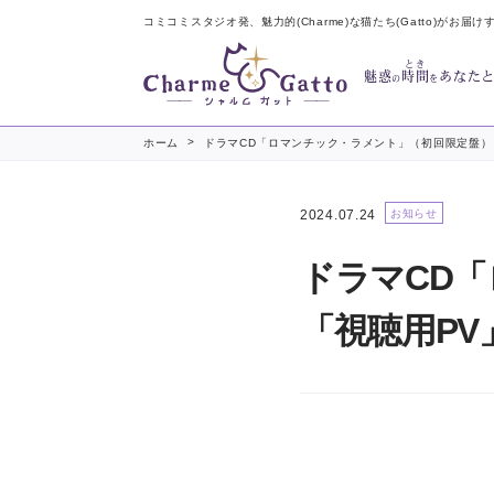
コミコミスタジオ発、魅力的(Charme)な猫たち(Gatto)がお届け
とき
魅惑
時間
あなた
の
を
>
ホーム
ドラマCD「ロマンチック・ラメント」（初回限定盤）
2024.07.24
お知らせ
ドラマCD
「視聴用P