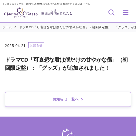
コミコミスタジオ発、魅力的(Charme)な猫たち(Gatto)がお届けするBLCDレーベル
とき
魅惑
時間
あなたと
の
を
>
ホーム
ドラマCD「可哀想な君は僕だけの甘やかな傷」（初回限定盤）：「グッズ」が
2025.04.21
お知らせ
ドラマCD「可哀想な君は僕だけの甘やかな傷」（初
回限定盤）：「グッズ」が追加されました！
お知らせ一覧へ