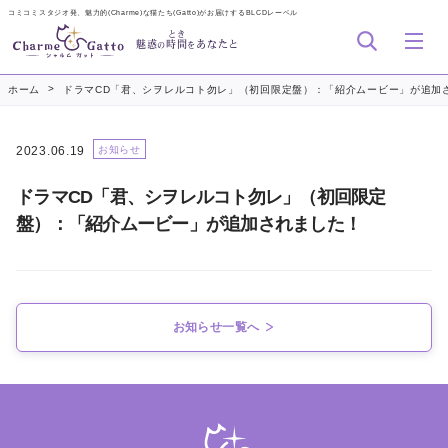
コミコミスタジオ発、魅力的(Charme)な猫たち(Gatto)がお届けするBLCDレーベル
とき
魅惑
時間
あなたと
の
を
>
ホーム
ドラマCD「君、シヲレルコト勿レ」（初回限定盤）：「紹介ムービー」が追加
2023.06.19
お知らせ
ドラマCD「君、シヲレルコト勿レ」（初回限定
盤）：「紹介ムービー」が追加されました！
お知らせ一覧へ