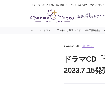
コミコミスタジオ発、魅力的(Charme)な猫たち(Gatto)がお届け
とき
魅惑
時間
あなた
の
を
>
ホーム
ドラマCD「子連れΩと暴君ヤクザ」（初回限定盤）：202
2023.04.25
お知らせ
ドラマCD
2023.7.15