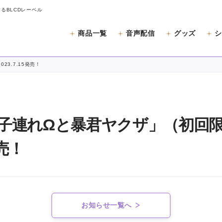
するBLCDレーベル
商品一覧
音声配信
グッズ
シ
と
3.7.15発売！
「子連れΩと暴君ヤクザ」（初回
発売！
お知らせ一覧へ