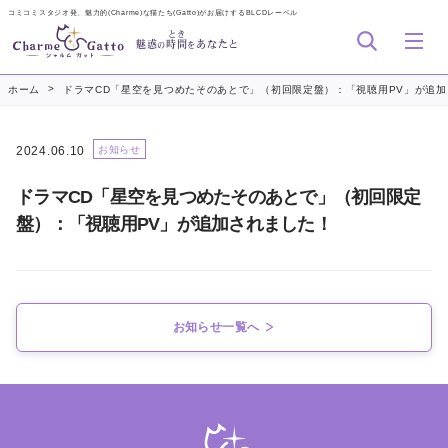
コミコミスタジオ発、魅力的(Charme)な猫たち(Gatto)がお届けするBLCDレーベル
とき
魅惑
時間
あなたと
の
を
>
ホーム
ドラマCD「星空を見つめたそのあとで」（初回限定盤）：「視聴用PV」が追
2024.06.10
お知らせ
ドラマCD「星空を見つめたそのあとで」（初回限定
盤）：「視聴用PV」が追加されました！
お知らせ一覧へ