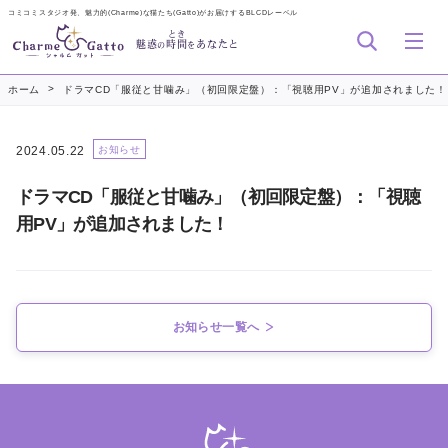
コミコミスタジオ発、魅力的(Charme)な猫たち(Gatto)がお届けするBLCDレーベル
とき
魅惑
時間
あなたと
の
を
>
ホーム
ドラマCD「服従と甘噛み」（初回限定盤）：「視聴用PV」が追加されました！
2024.05.22
お知らせ
ドラマCD「服従と甘噛み」（初回限定盤）：「視聴
用PV」が追加されました！
お知らせ一覧へ