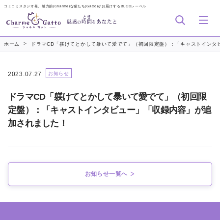
コミコミスタジオ発、魅力的(Charme)な猫たち(Gatto)がお届けするBLCDレーベル
とき
魅惑
時間
あなたと
の
を
>
ホーム
ドラマCD「躾けてとかして暴いて愛でて」（初回限定盤）：「キャストインタ
2023.07.27
お知らせ
ドラマCD「躾けてとかして暴いて愛でて」（初回限
定盤）：「キャストインタビュー」「収録内容」が追
加されました！
お知らせ一覧へ