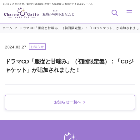
コミコミスタジオ発、魅力的(Charme)な猫たち(Gatto)がお届けするBLCDレーベル
とき
魅惑
時間
あなたと
の
を
>
ホーム
ドラマCD「服従と甘噛み」（初回限定盤）：「CDジャケット」が追加されまし
2024.03.27
お知らせ
ドラマCD「服従と甘噛み」（初回限定盤）：「CDジ
ャケット」が追加されました！
お知らせ一覧へ