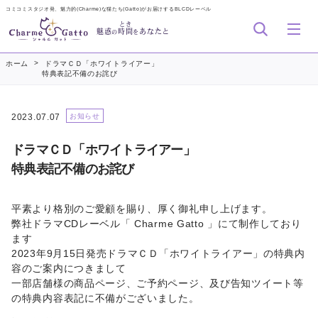
コミコミスタジオ発、魅力的(Charme)な猫たち(Gatto)がお届けするBLCDレーベル
とき
魅惑
時間
あなたと
の
を
>
ホーム
ドラマＣＤ「ホワイトライアー」
特典表記不備のお詫び
2023.07.07
お知らせ
ドラマＣＤ「ホワイトライアー」
特典表記不備のお詫び
平素より格別のご愛顧を賜り、厚く御礼申し上げます。
弊社ドラマCDレーベル「 Charme Gatto 」にて制作しており
ます
2023年9月15日発売ドラマＣＤ「ホワイトライアー」の特典内
容のご案内につきまして
一部店舗様の商品ページ、ご予約ページ、及び告知ツイート等
の特典内容表記に不備がございました。