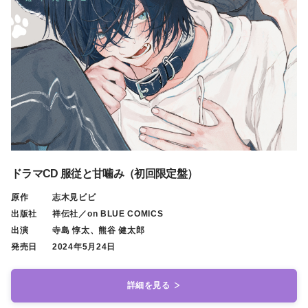
ドラマCD 服従と甘噛み（初回限定盤）
原作
志木見ビビ
出版社
祥伝社／on BLUE COMICS
出演
寺島 惇太、熊谷 健太郎
発売日
2024年5月24日
詳細を見る