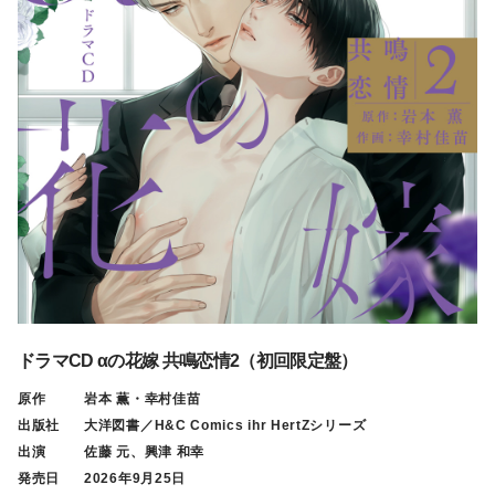
ドラマCD αの花嫁 共鳴恋情2（初回限定盤）
原作
岩本 薫・幸村佳苗
出版社
大洋図書／H&C Comics ihr HertZシリーズ
出演
佐藤 元、興津 和幸
発売日
2026年9月25日