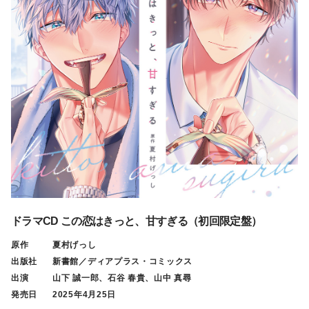
ドラマCD この恋はきっと、甘すぎる（初回限定盤）
原作
夏村げっし
出版社
新書館／ディアプラス・コミックス
出演
山下 誠一郎、石谷 春貴、山中 真尋
発売日
2025年4月25日