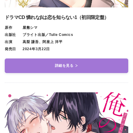
ドラマCD 憐れなβは恋を知らない1（初回限定盤）
原作
屋敷シマ
出版社
ブライト出版／Tulle Comics
出演
高梨 謙吾、阿座上 洋平
発売日
2024年3月22日
詳細を見る