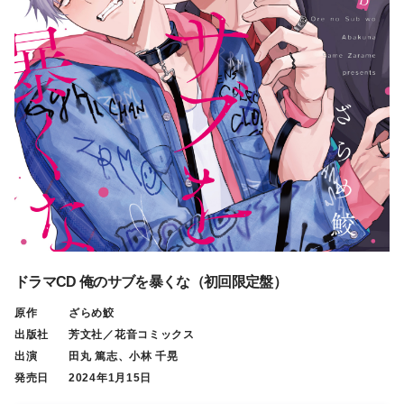
ドラマCD 俺のサブを暴くな（初回限定盤）
原作
ざらめ鮫
出版社
芳文社／花音コミックス
出演
田丸 篤志、小林 千晃
発売日
2024年1月15日