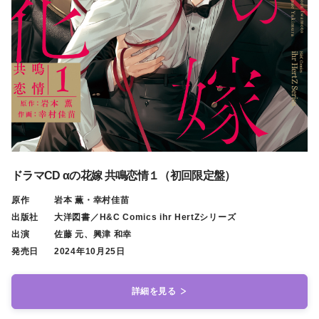
ドラマCD αの花嫁 共鳴恋情１（初回限定盤）
原作
岩本 薫・幸村佳苗
出版社
大洋図書／H&C Comics ihr HertZシリーズ
出演
佐藤 元、興津 和幸
発売日
2024年10月25日
詳細を見る