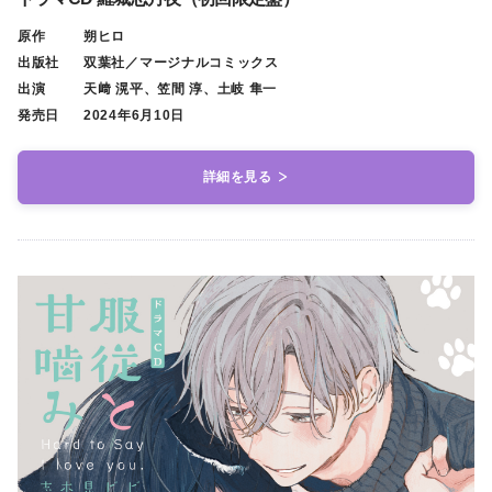
原作
朔ヒロ
出版社
双葉社／マージナルコミックス
出演
天﨑 滉平、笠間 淳、土岐 隼一
発売日
2024年6月10日
詳細を見る