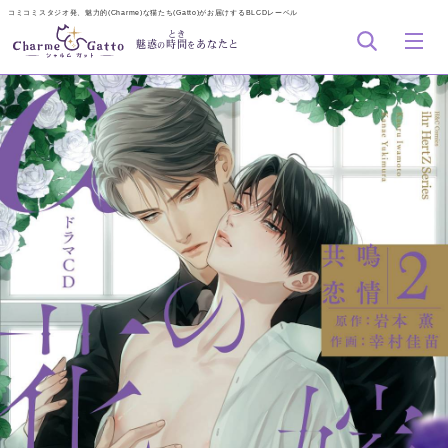
コミコミスタジオ発、魅力的(Charme)な猫たち(Gatto)がお届けするBLCDレーベル
とき
魅惑
時間
あなたと
の
を