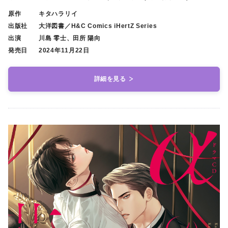
原作
キタハラリイ
出版社
大洋図書／H&C Comics iHertZ Series
出演
川島 零士、田所 陽向
発売日
2024年11月22日
詳細を見る