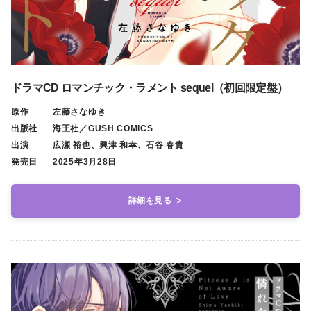
ドラマCD ロマンチック・ラメント sequel（初回限定盤）
原作
左藤さなゆき
出版社
海王社／GUSH COMICS
出演
広瀬 裕也、興津 和幸、石谷 春貴
発売日
2025年3月28日
詳細を見る