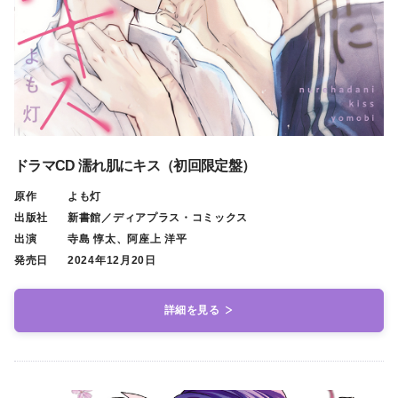
ドラマCD 濡れ肌にキス（初回限定盤）
原作
よも灯
出版社
新書館／ディアプラス・コミックス
出演
寺島 惇太、阿座上 洋平
発売日
2024年12月20日
詳細を見る