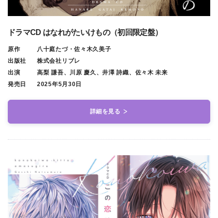
ドラマCD はなれがたいけもの（初回限定盤）
原作
八十庭たづ・佐々木久美子
出版社
株式会社リブレ
出演
高梨 謙吾、川原 慶久、井澤 詩織、佐々木 未来
発売日
2025年5月30日
詳細を見る