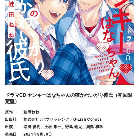
ドラマCD ヤンキーはなちゃんの猫かわいがり彼氏（初回限
定盤）
原作
鮭田ねね
出版社
株式会社Jパブリッシング／G-Lish Comics
出演
増田 俊樹、土岐 隼一、野島 健児、興津 和幸
発売日
2024年8月30日