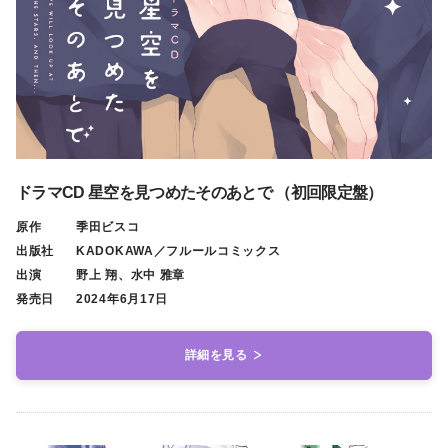
ドラマCD 星空を見つめたそのあとで （初回限定盤）
原作
季田ビスコ
出版社
KADOKAWA／フルールコミックス
出演
野上 翔、水中 雅章
発売日
2024年6月17日
詳細を見る